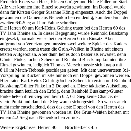
Frederiek Koers van Hees, Kirsten Gröger und Heike Faller am Start.
Alle vier konnten ihre Einzel souverän gewinnen. Im Doppel wurde
dann für Kirsten Gröger Susanne König eingesetzt. Auch die Doppel
gewannen die Damen aus Neuenkirchen eindeutig, konnten damit den
zweiten 6:0-Sieg auf ihre Fahne schreiben.
Die Herren 60 um Karl-Heinz Gehring traten bei den Herren 60 des
TV Jahn Rheine an. In dieser Begegnung wurde Reinhold Busskamp
eingesetzt, normalerweise bei den Herren 65 im Einsatz. Aber
aufgrund von Verletzungen mussten zwei weitere Spieler des Kaders
ersetzt werden, somit traten die Grün.-Weißen in Rheine mit einem
letzten Aufgebot an. Aber dann lief es doch besser als erwartet, denn
Günter Finke, Jochen Schenk und Reinhold Busskamp konnten ihre
Einzel gewinnen, lediglich Thomas Mersch musste sich knapp mit
8:10 im Match-Tiebreak geschlagen geben. Mit dem unerwarteten 3:1-
Vorsprung im Rücken musste nur noch ein Doppel gewonnen werden.
Hier traten Karl-Heinz Gehring/Jochen Schenk im ersten und Reinhold
Busskamp/Günter Finke im 2.Doppel an. Diese taktische Aufstellung
brachte dann letzlich den Erfolg, denn Reinhold Busskamp/Günter
Finke ließen ihren Gegnern beim 6:2, 6:1 Sieg keine Chance, der
vierte Punkt und damit der Sieg waren sichergestellt. So war es auch
nicht mehr entscheidend, dass das erste Doppel von den Herren das
TV Jahn Rheine gewonnen worden ist. Die Grün-Weißen kehrten mit
einem 4:2-Sieg nach Neuenkirchen zurück.
Weitere Ergebnisse: Herren 40-1 – Brochterbeck 4:5