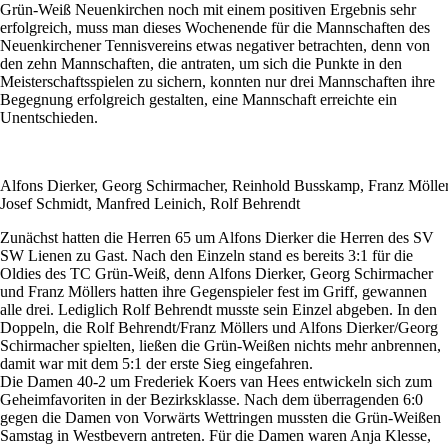
Grün-Weiß Neuenkirchen noch mit einem positiven Ergebnis sehr
erfolgreich, muss man dieses Wochenende für die Mannschaften des
Neuenkirchener Tennisvereins etwas negativer betrachten, denn von
den zehn Mannschaften, die antraten, um sich die Punkte in den
Meisterschaftsspielen zu sichern, konnten nur drei Mannschaften ihre
Begegnung erfolgreich gestalten, eine Mannschaft erreichte ein
Unentschieden.
Alfons Dierker, Georg Schirmacher, Reinhold Busskamp, Franz Möller
Josef Schmidt, Manfred Leinich, Rolf Behrendt
Zunächst hatten die Herren 65 um Alfons Dierker die Herren des SV
SW Lienen zu Gast. Nach den Einzeln stand es bereits 3:1 für die
Oldies des TC Grün-Weiß, denn Alfons Dierker, Georg Schirmacher
und Franz Möllers hatten ihre Gegenspieler fest im Griff, gewannen
alle drei. Lediglich Rolf Behrendt musste sein Einzel abgeben. In den
Doppeln, die Rolf Behrendt/Franz Möllers und Alfons Dierker/Georg
Schirmacher spielten, ließen die Grün-Weißen nichts mehr anbrennen,
damit war mit dem 5:1 der erste Sieg eingefahren.
Die Damen 40-2 um Frederiek Koers van Hees entwickeln sich zum
Geheimfavoriten in der Bezirksklasse. Nach dem überragenden 6:0
gegen die Damen von Vorwärts Wettringen mussten die Grün-Weißen
Samstag in Westbevern antreten. Für die Damen waren Anja Klesse,