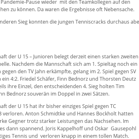
Pandemie-Pause wieder mit den Teamkollegen auf den
ehen zu können. Da waren die Ergebnisse oft Nebensache.
anderen Sieg konnten die jungen Tenniscracks durchaus abe
ft der U 15 – Junioren belegt derzeit einen starken zweiten
abelle. Nachdem die Mannschaft sich am 1. Spieltag noch ein
gegen den TV Jahn erkämpfte, gelang im 2. Spiel gegen SV
in 4:2. Friedel Schäfer, Finn Bednorz und Thorsten Deutz
ls ihre Einzel, den entscheidenden 4. Sieg holten Tim
nn Bednorz souverän im Doppel in zwei Sätzen.
aft der U 15 hat ihr bisher einziges Spiel gegen TC
3 verloren. Anton Schmidtke und Hannes Bockholt hatten
rke Gegner trotz starker Leistungen das Nachsehen. Im
es dann spannend. Joris Kappelhoff und Oskar Gausepohl
tiges Tennis und verloren knapp in einem tollen Match.