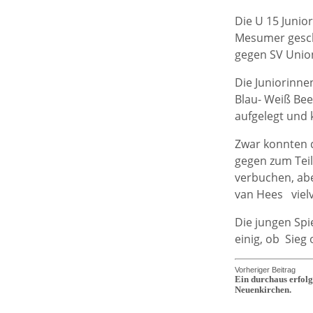
Die U 15 Junio
Mesumer gesch
gegen SV Unio
Die Juniorinne
Blau- Weiß Bee
aufgelegt und 
Zwar konnten d
gegen zum Tei
verbuchen, abe
van Hees viel
Die jungen Spi
einig, ob Sieg
Vorheriger Beitrag
Ein durchaus erfol
Neuenkirchen.