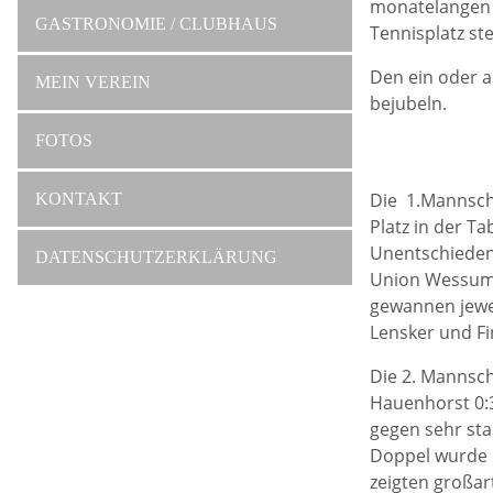
monatelangen 
GASTRONOMIE / CLUBHAUS
Tennisplatz st
Den ein oder 
MEIN VEREIN
bejubeln.
FOTOS
Die 1.Mannscha
KONTAKT
Platz in der T
Unentschieden 
DATENSCHUTZERKLÄRUNG
Union Wessum e
gewannen jewei
Lensker und Fi
Die 2. Mannsch
Hauenhorst 0:
gegen sehr sta
Doppel wurde 
zeigten großar