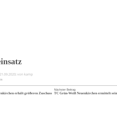
insatz
 21.09.2020; von kamp
in
Nächster Beitrag
kirchen erhält größeren Zuschuss
TC Grün-Weiß Neuenkirchen ermittelt sei