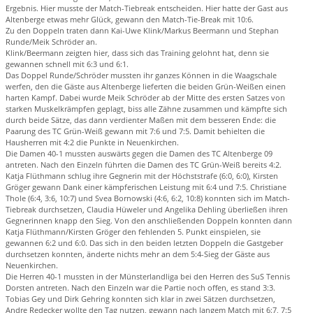
Ergebnis. Hier musste der Match-Tiebreak entscheiden. Hier hatte der Gast aus
Altenberge etwas mehr Glück, gewann den Match-Tie-Break mit 10:6.
Zu den Doppeln traten dann Kai-Uwe Klink/Markus Beermann und Stephan
Runde/Meik Schröder an.
Klink/Beermann zeigten hier, dass sich das Training gelohnt hat, denn sie
gewannen schnell mit 6:3 und 6:1.
Das Doppel Runde/Schröder mussten ihr ganzes Können in die Waagschale
werfen, den die Gäste aus Altenberge lieferten die beiden Grün-Weißen einen
harten Kampf. Dabei wurde Meik Schröder ab der Mitte des ersten Satzes von
starken Muskelkrämpfen geplagt, biss alle Zähne zusammen und kämpfte sich
durch beide Sätze, das dann verdienter Maßen mit dem besseren Ende: die
Paarung des TC Grün-Weiß gewann mit 7:6 und 7:5. Damit behielten die
Hausherren mit 4:2 die Punkte in Neuenkirchen.
Die Damen 40-1 mussten auswärts gegen die Damen des TC Altenberge 09
antreten. Nach den Einzeln führten die Damen des TC Grün-Weiß bereits 4:2.
Katja Flüthmann schlug ihre Gegnerin mit der Höchststrafe (6:0, 6:0), Kirsten
Gröger gewann Dank einer kämpferischen Leistung mit 6:4 und 7:5. Christiane
Thole (6:4, 3:6, 10:7) und Svea Bornowski (4:6, 6:2, 10:8) konnten sich im Match-
Tiebreak durchsetzen, Claudia Hüweler und Angelika Dehling überließen ihren
Gegnerinnen knapp den Sieg. Von den anschließenden Doppeln konnten dann
Katja Flüthmann/Kirsten Gröger den fehlenden 5. Punkt einspielen, sie
gewannen 6:2 und 6:0. Das sich in den beiden letzten Doppeln die Gastgeber
durchsetzen konnten, änderte nichts mehr an dem 5:4-Sieg der Gäste aus
Neuenkirchen.
Die Herren 40-1 mussten in der Münsterlandliga bei den Herren des SuS Tennis
Dorsten antreten. Nach den Einzeln war die Partie noch offen, es stand 3:3.
Tobias Gey und Dirk Gehring konnten sich klar in zwei Sätzen durchsetzen,
Andre Redecker wollte den Tag nutzen, gewann nach langem Match mit 6:7, 7:5