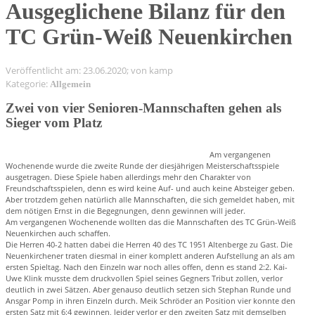
Ausgeglichene Bilanz für den
TC Grün-Weiß Neuenkirchen
Veröffentlicht am: 23.06.2020; von kamp
Kategorie:
Allgemein
Zwei von vier Senioren-Mannschaften gehen als
Sieger vom Platz
Am vergangenen
Wochenende wurde die zweite Runde der diesjährigen Meisterschaftsspiele
ausgetragen. Diese Spiele haben allerdings mehr den Charakter von
Freundschaftsspielen, denn es wird keine Auf- und auch keine Absteiger geben.
Aber trotzdem gehen natürlich alle Mannschaften, die sich gemeldet haben, mit
dem nötigen Ernst in die Begegnungen, denn gewinnen will jeder.
Am vergangenen Wochenende wollten das die Mannschaften des TC Grün-Weiß
Neuenkirchen auch schaffen.
Die Herren 40-2 hatten dabei die Herren 40 des TC 1951 Altenberge zu Gast. Die
Neuenkirchener traten diesmal in einer komplett anderen Aufstellung an als am
ersten Spieltag. Nach den Einzeln war noch alles offen, denn es stand 2:2. Kai-
Uwe Klink musste dem druckvollen Spiel seines Gegners Tribut zollen, verlor
deutlich in zwei Sätzen. Aber genauso deutlich setzen sich Stephan Runde und
Ansgar Pomp in ihren Einzeln durch. Meik Schröder an Position vier konnte den
ersten Satz mit 6:4 gewinnen, leider verlor er den zweiten Satz mit demselben