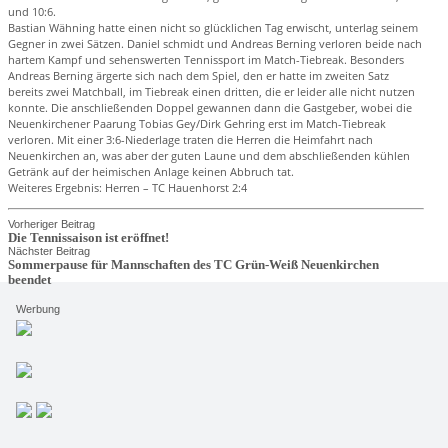
und 10:6.
Bastian Wähning hatte einen nicht so glücklichen Tag erwischt, unterlag seinem
Gegner in zwei Sätzen. Daniel schmidt und Andreas Berning verloren beide nach
hartem Kampf und sehenswerten Tennissport im Match-Tiebreak. Besonders
Andreas Berning ärgerte sich nach dem Spiel, den er hatte im zweiten Satz
bereits zwei Matchball, im Tiebreak einen dritten, die er leider alle nicht nutzen
konnte. Die anschließenden Doppel gewannen dann die Gastgeber, wobei die
Neuenkirchener Paarung Tobias Gey/Dirk Gehring erst im Match-Tiebreak
verloren. Mit einer 3:6-Niederlage traten die Herren die Heimfahrt nach
Neuenkirchen an, was aber der guten Laune und dem abschließenden kühlen
Getränk auf der heimischen Anlage keinen Abbruch tat.
Weiteres Ergebnis: Herren – TC Hauenhorst 2:4
Vorheriger Beitrag
Die Tennissaison ist eröffnet!
Nächster Beitrag
Sommerpause für Mannschaften des TC Grün-Weiß Neuenkirchen
beendet
Werbung