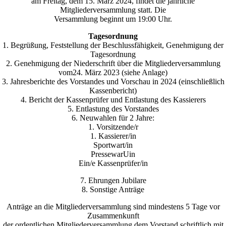
am Freitag, dem 15. März 2024, findet die jährliche
Mitgliederversammlung statt. Die
Versammlung beginnt um 19:00 Uhr.
Tagesordnung
1. Begrüßung, Feststellung der Beschlussfähigkeit, Genehmigung der
Tagesordnung
2. Genehmigung der Niederschrift über die Mitgliederversammlung
vom24. März 2023 (siehe Anlage)
3. Jahresberichte des Vorstandes und Vorschau in 2024 (einschließlich
Kassenbericht)
4. Bericht der Kassenprüfer und Entlastung des Kassierers
5. Entlastung des Vorstandes
6. Neuwahlen für 2 Jahre:
1. Vorsitzende/r
1. Kassierer/in
Sportwart/in
PressewarUin
Ein/e Kassenprüfer/in
7. Ehrungen Jubilare
8. Sonstige Anträge
Anträge an die Mitgliederversammlung sind mindestens 5 Tage vor
Zusammenkunft
der ordentlichen Mitgliederversammlung dem Vorstand schriftlich mit