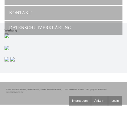
dlb
KONTAKT
DATENSCHUTZERKLÄRUNG
Werbung
TCGW NEUENKIRCHEN, HAARWEG 44, 48485 NEUENKIRCHEN, T 05973-600144, E-MAIL: INFO[AT]]GRUENWEISS-
NEUENKIRCHEN.DE
Impressum
Anfahrt
Login